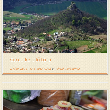
Cered kerülő túra
24 feb, 2016
:
Gyalogos túrák
by
Tájoló Vendégház