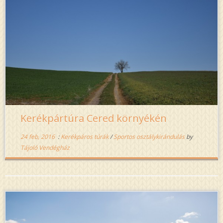
Kerékpártúra Cered környékén
24 feb, 2016
:
Kerékpáros túrák
/
Sportos osztálykirándulás
by
Tájoló Vendégház