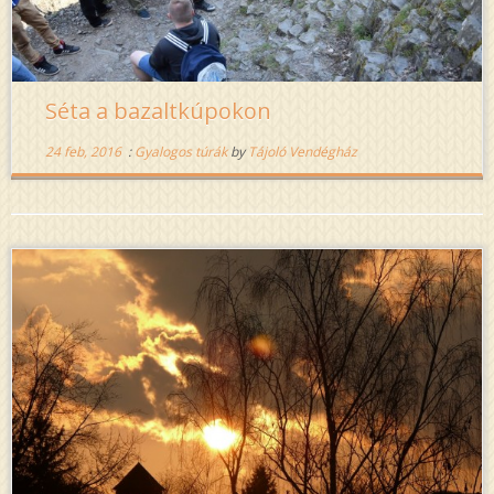
Séta a bazaltkúpokon
24 feb, 2016
:
Gyalogos túrák
by
Tájoló Vendégház