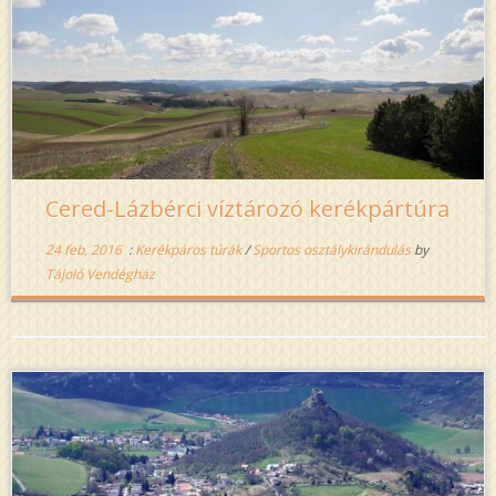
Cered-Lázbérci víztározó kerékpártúra
24 feb, 2016
:
Kerékpáros túrák
/
Sportos osztálykirándulás
by
Tájoló Vendégház