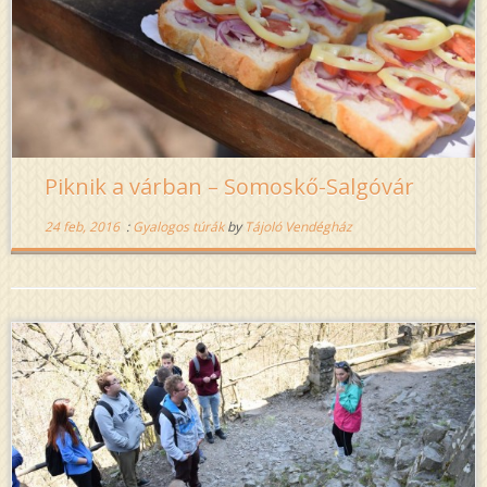
Piknik a várban – Somoskő-Salgóvár
24 feb, 2016
:
Gyalogos túrák
by
Tájoló Vendégház