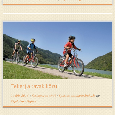
Tekerj a tavak körül!
24 feb, 2016
:
Kerékpáros túrák
/
Sportos osztálykirándulás
by
Tájoló Vendégház