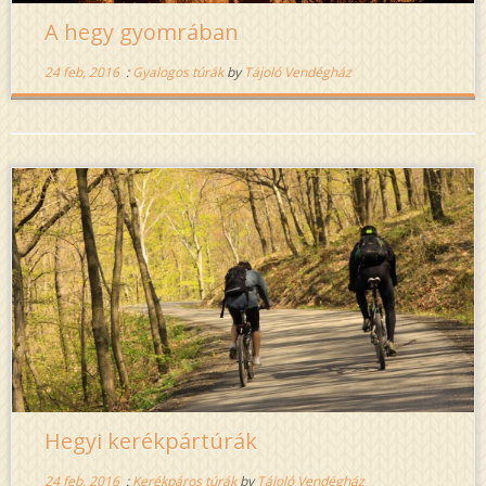
A hegy gyomrában
24 feb, 2016
:
Gyalogos túrák
by
Tájoló Vendégház
Hegyi kerékpártúrák
24 feb, 2016
:
Kerékpáros túrák
by
Tájoló Vendégház