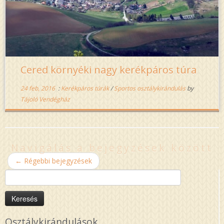
Cered környéki nagy kerékpáros túra
24 feb, 2016
:
Kerékpáros túrák
/
Sportos osztálykirándulás
by
Tájoló Vendégház
Navigálás a bejegyzések között
←
Régebbi bejegyzések
Keresés:
Osztálykirándulások