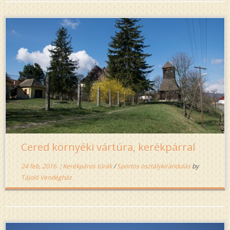
Cered környéki vártúra, kerékpárral
24 feb, 2016
:
Kerékpáros túrák
/
Sportos osztálykirándulás
by
Tájoló Vendégház