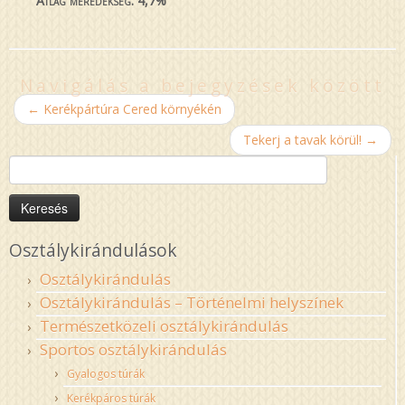
Átlag meredekség: 4,7%
Navigálás a bejegyzések között
←
Kerékpártúra Cered környékén
Tekerj a tavak körül!
→
Keresés:
Osztálykirándulások
Osztálykirándulás
Osztálykirándulás – Történelmi helyszínek
Természetközeli osztálykirándulás
Sportos osztálykirándulás
Gyalogos túrák
Kerékpáros túrák