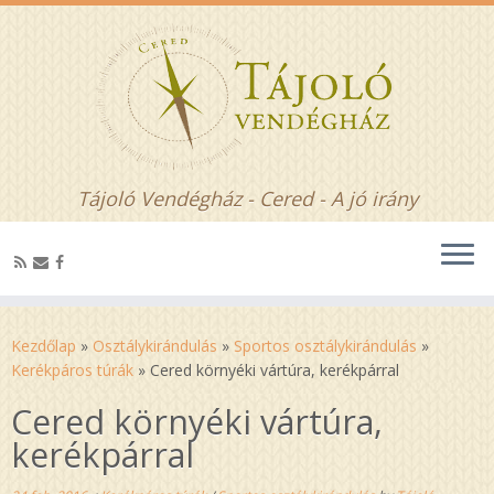
Tájoló Vendégház - Cered - A jó irány
Kezdőlap
»
Osztálykirándulás
»
Sportos osztálykirándulás
»
Kerékpáros túrák
»
Cered környéki vártúra, kerékpárral
Cered környéki vártúra,
kerékpárral