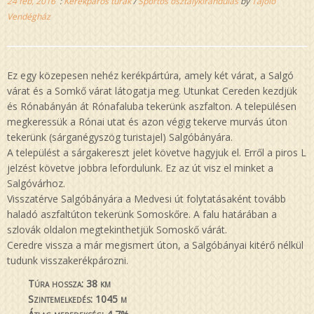
24 feb, 2016
:
Kerékpáros túrák
/
Sportos osztálykirándulás
by
Tájoló
Vendégház
Ez egy közepesen nehéz kerékpártúra, amely két várat, a Salgó
várat és a Somkő várat látogatja meg. Utunkat Cereden kezdjük
és Rónabányán át Rónafaluba tekerünk aszfalton. A településen
megkeressük a Rónai utat és azon végig tekerve murvás úton
tekerünk (sárganégyszög turistajel) Salgóbányára.
A települést a sárgakereszt jelet követve hagyjuk el. Erről a piros L
jelzést követve jobbra lefordulunk. Ez az út visz el minket a
Salgóvárhoz.
Visszatérve Salgóbányára a Medvesi út folytatásaként tovább
haladó aszfaltúton tekerünk Somoskőre. A falu határában a
szlovák oldalon megtekinthetjük Somoskő várát.
Ceredre vissza a már megismert úton, a Salgóbányai kitérő nélkül
tudunk visszakerékpározni.
Túra hossza: 38 km
Szintemelkedés: 1045 m