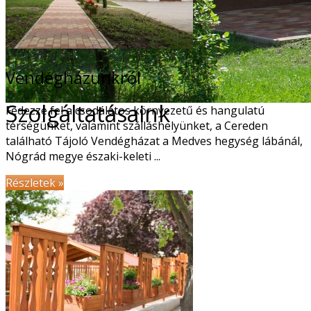
Vendégházunkról
Szolgáltatásaink
Pihenni szeretne? Élvezze a természet kínálta
Fedezze fel a csodálatos környezetű és hangulatú
térségünket, valamint szálláshelyünket, a Cereden
található Tájoló Vendégházat a Medves hegység lábánál,
Nógrád megye északi-keleti ...
Részletek »
Vendégházunkról
mérhetetlen nyugalmat. Kényelméről mi gondoskodunk!
Bográcsozástól túrázásig, kerékpárkölcsönzéstől