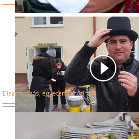
A Hazahúzó stábja ezúttal Cereden – és a határ másik
oldalán, Tajtiban – járt. Ismét bebizonyosodott, itt a
Medvesalján bőven van mit be- és megmutatni. Az adás
megnézhető itt
Disznóvágás, egyetemi módra :)