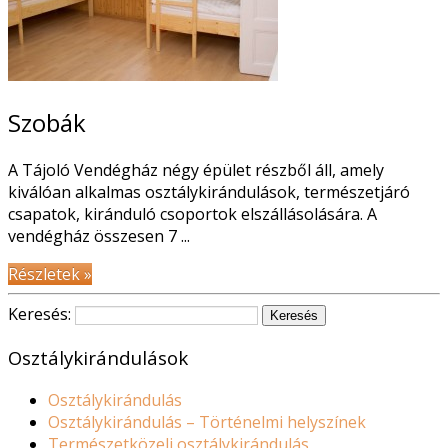
Részletek
Szobák
A Tájoló Vendégház négy épület részből áll, amely
kiválóan alkalmas osztálykirándulások, természetjáró
csapatok, kiránduló csoportok elszállásolására. A
vendégház összesen 7 ...
Részletek »
Keresés:
Osztálykirándulások
Osztálykirándulás
Osztálykirándulás – Történelmi helyszínek
Természetközeli osztálykirándulás