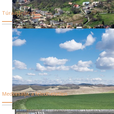
program keretében minisztériumi és megyei
önkormányzati munkatársak, felsőoktatásban
Túraajánlatok
közreműködők, valamint területfejlesztési szakemberek
vitathatták meg a támogatási programok és a
fejlesztéspolitika főbb kérdéseit. […]
Programok, látnivalók Ceredről indulva. Cered kerülő túra
Cered környéki nagy túra Cered környéki vártúra Cered –
Lázbérci víztározó kerékpártúra Kerékpártúra cered
környékén
Medvesalja, a feledhetetlen