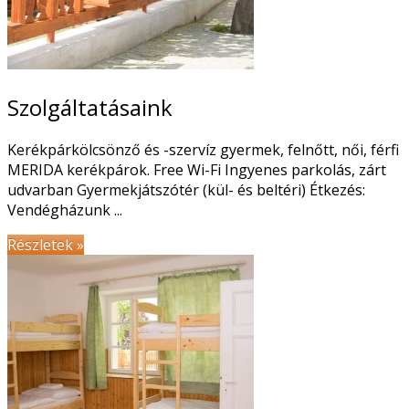
Szolgáltatásaink
Részletek
korlátlan Wi-fi használatig
Ha háborítatlan csendre vágyik, vagy épp ellekezőleg: az
Kerékpárkölcsönző és -szervíz gyermek, felnőtt, női, férfi
MERIDA kerékpárok. Free Wi-Fi Ingyenes parkolás, zárt
udvarban Gyermekjátszótér (kül- és beltéri) Étkezés:
Vendégházunk ...
Részletek »
aktív pihenés híve, mindenképp jó helyen jár nálunk.
Részletek