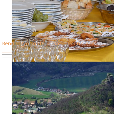
Az Eszterházy Károly Egyetem diákjai a Tájoló
Vendégházat választották – nyilván nem véletlenül. Jó buli
kerekedett, köszi, h itt voltatok!
Rendhagyó konferencia? – nálunk lehet
A Tájoló Vendégház adott otthont a Tarna 91 Kft. szakmai
napjának, melyen a területfejlesztés aktuális kérdéseit
vitatták meg a meghívottak. A térségi alapú
gazdaságfejlesztés témájában életre hívott kötetlen