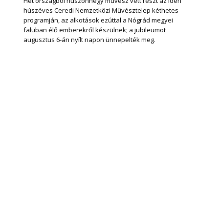
Hét országból huszonnégy művész vett részt az idén
húszéves Ceredi Nemzetközi Művésztelep kéthetes
programján, az alkotások ezúttal a Nógrád megyei
faluban élő emberekről készülnek; a jubileumot
augusztus 6-án nyílt napon ünnepelték meg.